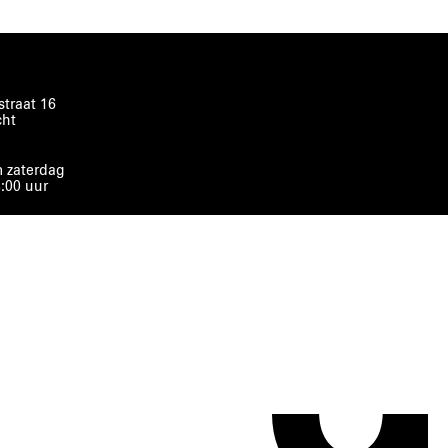
traat 16
cht
 zaterdag
8:00 uur