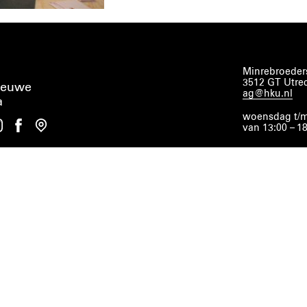
Minrebroeders
3512 GT Utre
ieuwe
ag@hku.nl
a
woensdag t/m
van 13:00 – 1