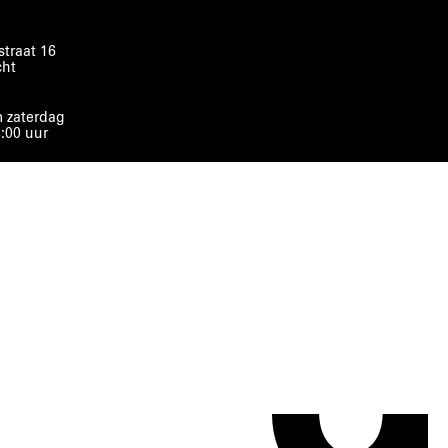
traat 16
cht
 zaterdag
8:00 uur