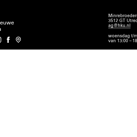
Minrebroeders
3512 GT Utre
ieuwe
ag@hku.nl
a
woensdag t/m
van 13:00 – 1