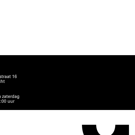
traat 16
cht
 zaterdag
8:00 uur