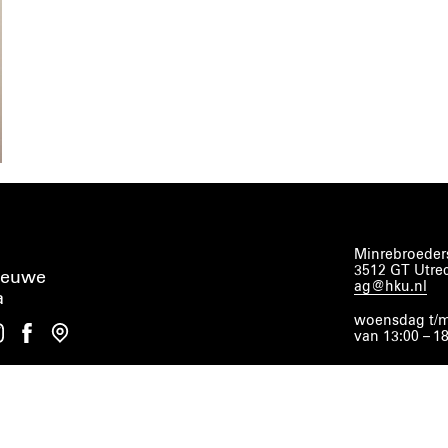
Minrebroeders
3512 GT Utre
ieuwe
ag@hku.nl
a
woensdag t/m
van 13:00 – 1