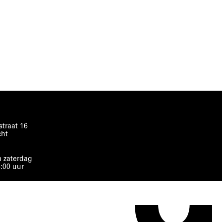
traat 16
cht
 zaterdag
8:00 uur