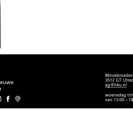
Minrebroeders
3512 GT Utre
ieuwe
ag@hku.nl
a
woensdag t/m
van 13:00 – 1