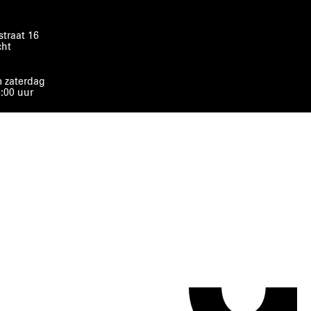
traat 16
cht
 zaterdag
8:00 uur