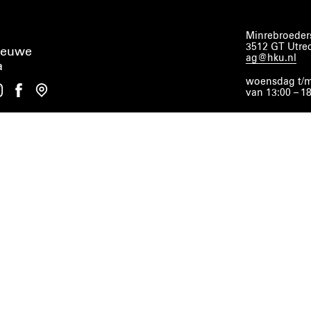
Minrebroeders
3512 GT Utre
ieuwe
ag@hku.nl
a
woensdag t/m
van 13:00 – 1