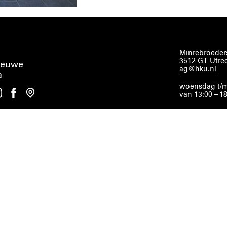
Minrebroeders
3512 GT Utre
ieuwe
ag@hku.nl
a
woensdag t/m
van 13:00 – 1