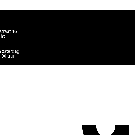
traat 16
cht
 zaterdag
8:00 uur