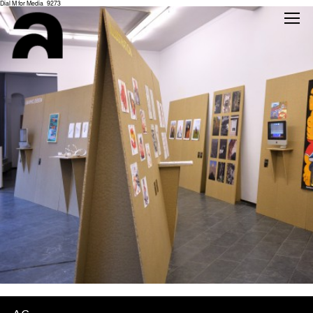
Dial M for Media_9273