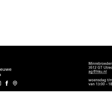
Minrebroeders
3512 GT Utre
ieuwe
ag@hku.nl
a
woensdag t/m
van 13:00 – 1