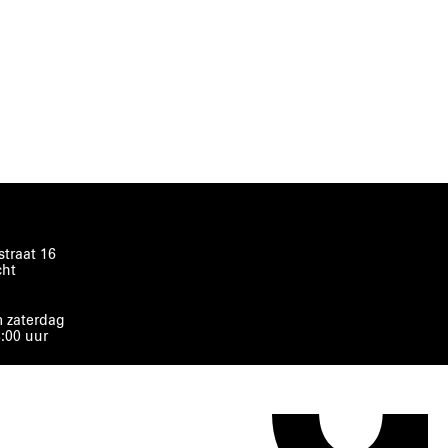
traat 16
cht
 zaterdag
8:00 uur