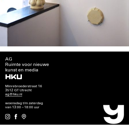
AG
Ruimte voor nieuwe
kunst en media
Minrebroederstraat 16
3512 GT Utrecht
ag@hku.nl
woensdag t/m zaterdag
van 13:00 – 18:00 uur