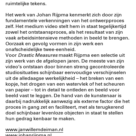
ruimtelijke tekens.
Het werk van Johan Rijpma kenmerkt zich door zijn
fundamentele verkenningen van het ontwerpproces
zelf. Het medium video stelt hem in staat tegelijkertijd
zowel het ontstaansproces, als het resultaat van zijn
vaak arbeidsintensieve methoden in beeld te brengen.
Oorzaak en gevolg vormen in zijn werk een
onafscheidelijke twee-eenheid.
Voor
Drastic Measures
maakt Rijpma een selectie uit
zijn werk van de afgelopen jaren. De meeste van zijn
video’s ontstaan door binnen streng gecontroleerde
studiosituaties schijnbaar eenvoudige verschijnselen
uit de alledaagse werkelijkheid – het breken van een
kopje, het drogen van een watervlek of het scheuren
van papier – tot in detail te ontleden en beeld voor
beeld vast te leggen. De hand van de kunstenaar is
daarbij nadrukkelijk aanwezig als externe factor die het
proces in gang zet en faciliteert, met als terugkerend
doel schijnbaar levenloze objecten in staat te stellen
hun gedrag kenbaar te maken.
www.janwillemdeiman.nl
www.johanrijpma.nl