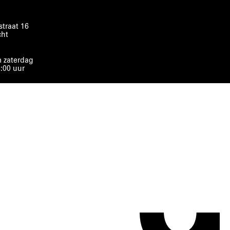
traat 16
cht
 zaterdag
8:00 uur