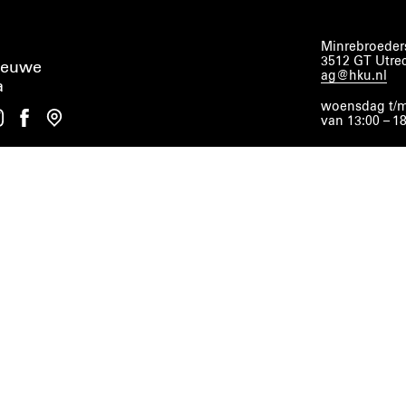
Minrebroeders
3512 GT Utre
ieuwe
ag@hku.nl
a
woensdag t/m
van 13:00 – 1