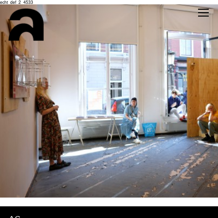
echt_def_2_4533