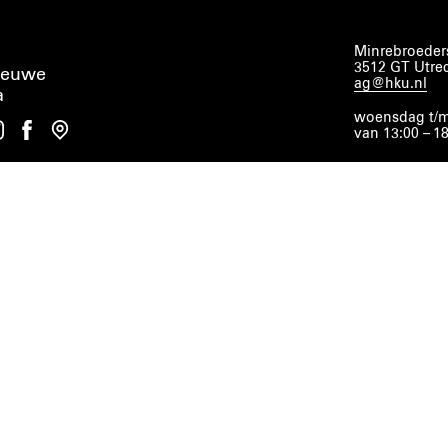
Minrebroeders
3512 GT Utre
ieuwe
ag@hku.nl
a
woensdag t/m
van 13:00 – 1