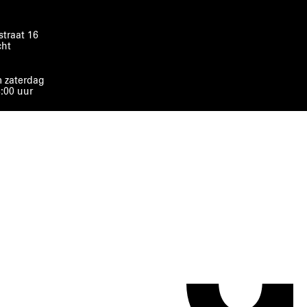
traat 16
cht
 zaterdag
8:00 uur