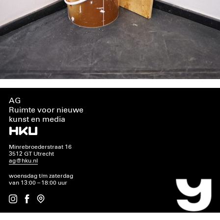
AG
Ruimte voor nieuwe
kunst en media
Minrebroederstraat 16
3512 GT Utrecht
ag@hku.nl
woensdag t/m zaterdag
van 13:00 – 18:00 uur