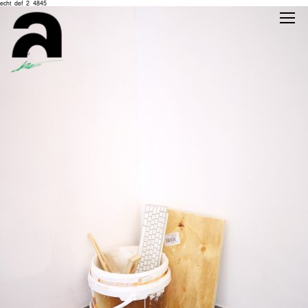
echt_def_2_4845