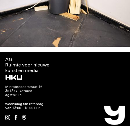
AG
Ruimte voor nieuwe
kunst en media
Minrebroederstraat 16
3512 GT Utrecht
ag@hku.nl
woensdag t/m zaterdag
van 13:00 – 18:00 uur