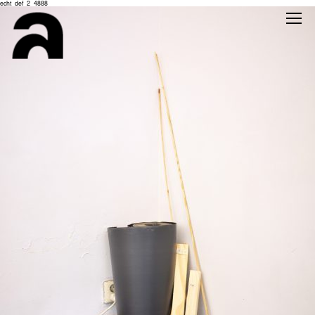
echt_def_2_4888