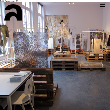
143_Egoscope_80