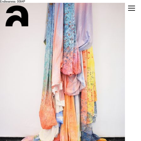
Endlessness_0064P