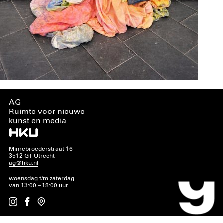
AG
Ruimte voor nieuwe
kunst en media
Minrebroederstraat 16
3512 GT Utrecht
ag@hku.nl
woensdag t/m zaterdag
van 13:00 – 18:00 uur