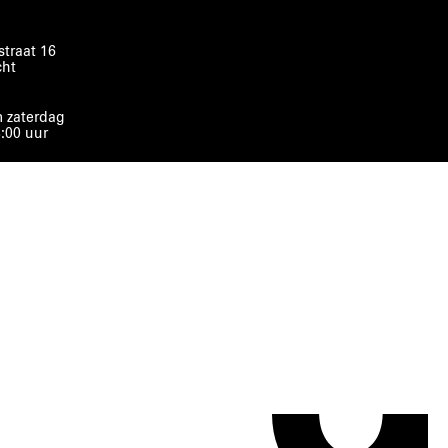
traat 16
cht
 zaterdag
8:00 uur