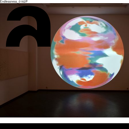
Endlessness_0162P