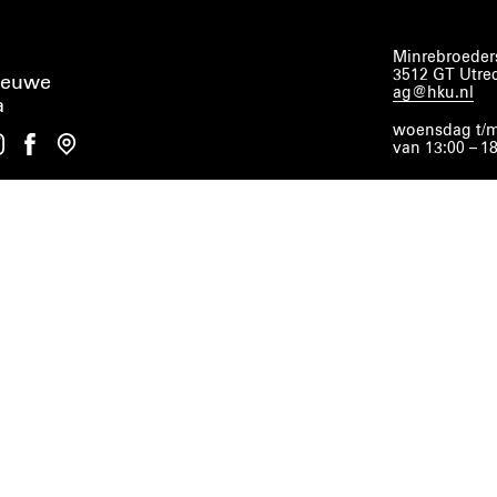
Minrebroeders
3512 GT Utre
ieuwe
ag@hku.nl
a
woensdag t/m
van 13:00 – 1