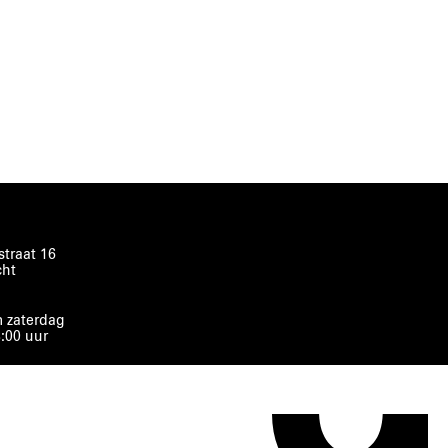
traat 16
cht
 zaterdag
8:00 uur