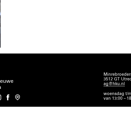
Minrebroeders
3512 GT Utre
ieuwe
ag@hku.nl
a
woensdag t/m
van 13:00 – 1