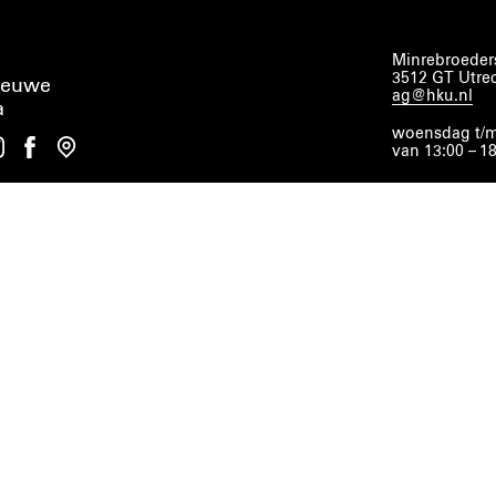
Minrebroeders
3512 GT Utre
ieuwe
ag@hku.nl
a
woensdag t/m
van 13:00 – 1