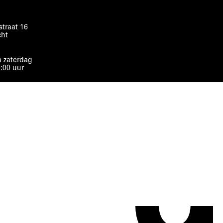
traat 16
cht
 zaterdag
8:00 uur