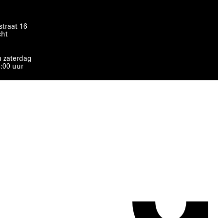
traat 16
cht
 zaterdag
8:00 uur