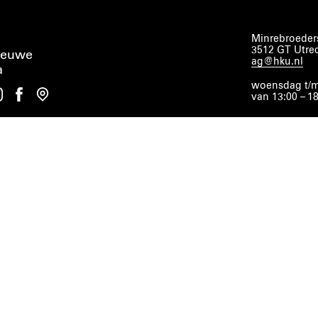
Minrebroeders
3512 GT Utre
ieuwe
ag@hku.nl
a
woensdag t/m
van 13:00 – 1