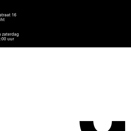
traat 16
cht
 zaterdag
8:00 uur