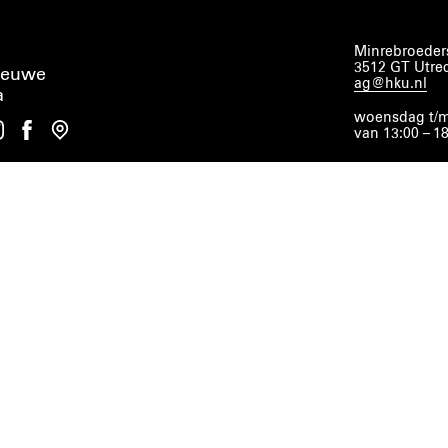
Minrebroeders
3512 GT Utre
ieuwe
ag@hku.nl
a
woensdag t/m
van 13:00 – 1