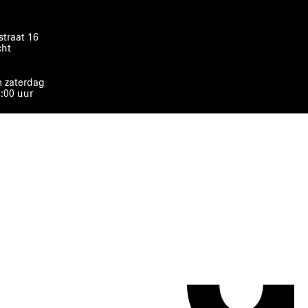
traat 16
cht
 zaterdag
8:00 uur