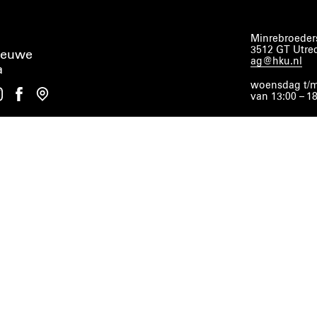
Minrebroeders
3512 GT Utre
ieuwe
ag@hku.nl
a
woensdag t/m
van 13:00 – 1