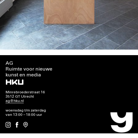
AG
Ruimte voor nieuwe
kunst en media
Minrebroederstraat 16
3512 GT Utrecht
ag@hku.nl
woensdag t/m zaterdag
van 13:00 – 18:00 uur