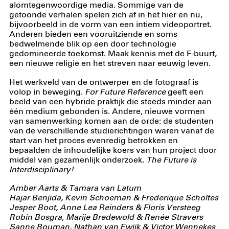
alomtegenwoordige media. Sommige van de
getoonde verhalen spelen zich af in het hier en nu,
bijvoorbeeld in de vorm van een intiem videoportret.
Anderen bieden een vooruitziende en soms
bedwelmende blik op een door technologie
gedomineerde toekomst. Maak kennis met de F-buurt,
een nieuwe religie en het streven naar eeuwig leven.
Het werkveld van de ontwerper en de fotograaf is
volop in beweging.
For Future Reference
geeft een
beeld van een hybride praktijk die steeds minder aan
één medium gebonden is. Andere, nieuwe vormen
van samenwerking komen aan de orde: de studenten
van de verschillende studierichtingen waren vanaf de
start van het proces evenredig betrokken en
bepaalden de inhoudelijke koers van hun project door
middel van gezamenlijk onderzoek.
The Future is
Interdisciplinary!
Amber Aarts & Tamara van Latum
Hajar Benjida, Kevin Schoeman & Frederique Scholtes
Jesper Boot, Anne Lea Reinders & Floris Versteeg
Robin Bosgra, Marije Bredewold & Renée Stravers
Sanne Bouman, Nathan van Ewijk & Victor Wennekes