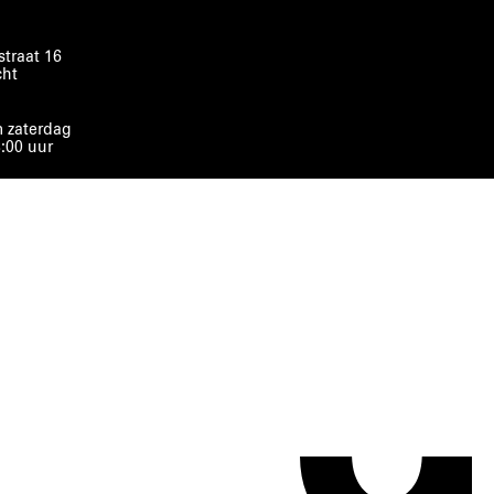
traat 16
cht
 zaterdag
8:00 uur