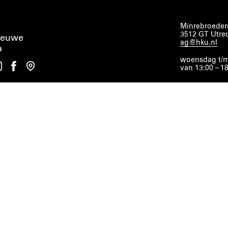
Minrebroeders
3512 GT Utre
ieuwe
ag@hku.nl
a
woensdag t/m
van 13:00 – 1