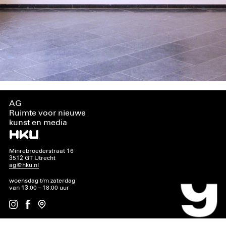
AG
Ruimte voor nieuwe
kunst en media
Minrebroederstraat 16
3512 GT Utrecht
ag@hku.nl
woensdag t/m zaterdag
van 13:00 – 18:00 uur