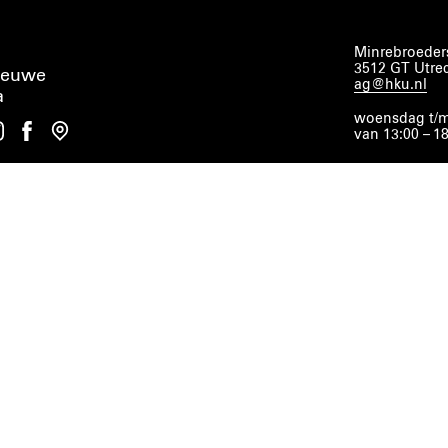
Minrebroeders
3512 GT Utre
ieuwe
ag@hku.nl
a
woensdag t/m
van 13:00 – 1