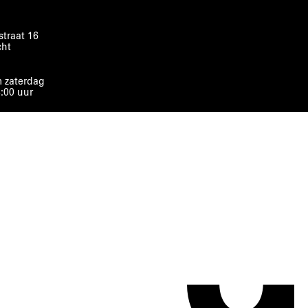
traat 16
cht
 zaterdag
8:00 uur