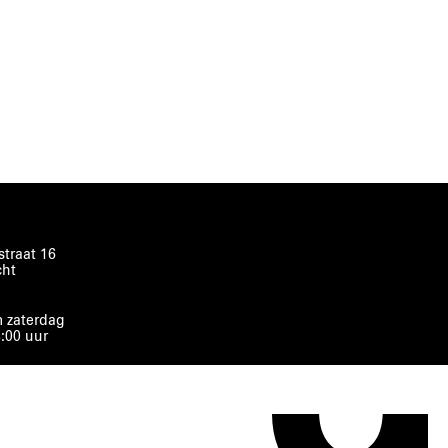
traat 16
cht
 zaterdag
8:00 uur