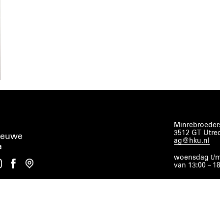
Minrebroeders
3512 GT Utre
ieuwe
ag@hku.nl
a
woensdag t/m
van 13:00 – 1