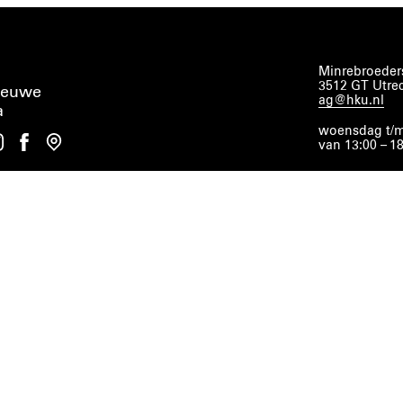
Minrebroeders
3512 GT Utre
ieuwe
ag@hku.nl
a
woensdag t/m
van 13:00 – 1