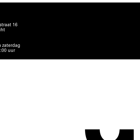
traat 16
cht
 zaterdag
8:00 uur