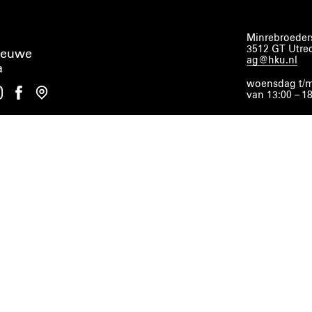
Minrebroeders
3512 GT Utre
ieuwe
ag@hku.nl
a
woensdag t/m
van 13:00 – 1