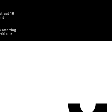
traat 16
cht
 zaterdag
8:00 uur