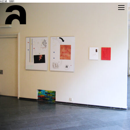
H.E.M._1891