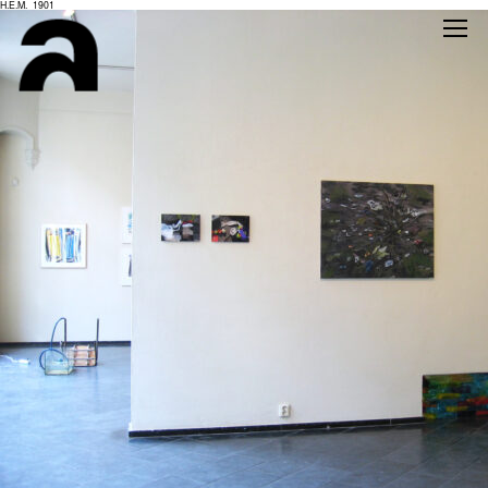
H.E.M._1901