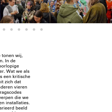
 tonen wij,
n. In de
oorlopige
er. Wat we als
 een kritische
t zich dat
deren vieren
dragscodes
werpen die we
n installaties.
rieerd beeld