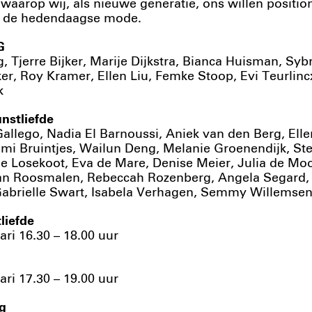
waarop wij, als nieuwe generatie, ons willen positi
n de hedendaagse mode.
G
g, Tjerre Bijker, Marije Dijkstra, Bianca Huisman, Sy
, Roy Kramer, Ellen Liu, Femke Stoop, Evi Teurlinc
k
nstliefde
allego, Nadia El Barnoussi, Aniek van den Berg, Elle
mi Bruintjes, Wailun Deng, Melanie Groenendijk, St
ne Losekoot, Eva de Mare, Denise Meier, Julia de Moo
van Roosmalen, Rebeccah Rozenberg, Angela Segard,
abrielle Swart, Isabela Verhagen, Semmy Willemsen,
liefde
ari 16.30 – 18.00 uur
ari 17.30 – 19.00 uur
g