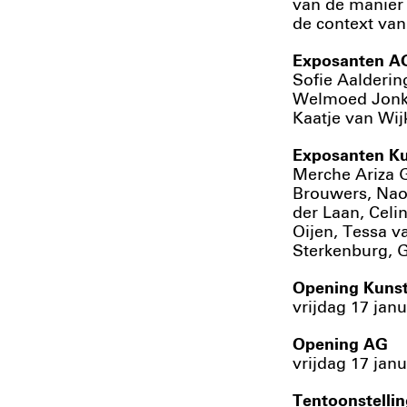
van de manier 
de context va
Exposanten A
Sofie Aalderin
Welmoed Jonker
Kaatje van Wij
Exposanten Ku
Merche Ariza G
Brouwers, Nao
der Laan, Celi
Oijen, Tessa 
Sterkenburg, G
Opening Kunst
vrijdag 17 janu
Opening AG
vrijdag 17 janu
Tentoonstellin