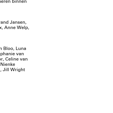
oneren binnen
brand Jansen,
x, Anne Welp,
n Bloo, Luna
ephanie van
r, Celine van
 Nienke
 Jill Wright