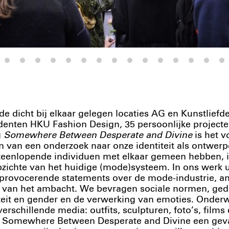
de dicht bij elkaar gelegen locaties AG en Kunstliefde
denten HKU Fashion Design, 35 persoonlijke projecte
g
Somewhere Between Desperate and Divine
is het v
ien van een onderzoek naar onze identiteit als ontwerp
teenlopende individuen met elkaar gemeen hebben, is
zichte van het huidige (mode)systeem. In ons werk ui
provocerende statements over de mode-industrie, an
 van het ambacht. We bevragen sociale normen, ge
teit en gender en de verwerking van emoties. Onder
erschillende media: outfits, sculpturen, foto’s, films e
 Somewhere Between Desperate and Divine een geva