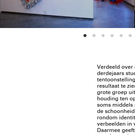
Verdeeld over 
derdejaars stu
tentoonstellin
resultaat te z
grote groep ui
houding ten op
soms middels 
de schoonheid
rondom identi
verbeelden in v
Daarmee geeft