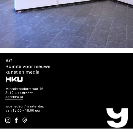
AG
Ruimte voor nieuwe
kunst en media
Minrebroederstraat 16
3512 GT Utrecht
ag@hku.nl
woensdag t/m zaterdag
van 13:00 – 18:00 uur