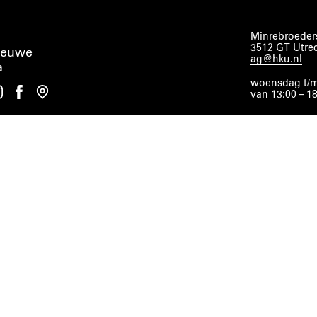
Minrebroeders
3512 GT Utre
ieuwe
ag@hku.nl
a
woensdag t/m
van 13:00 – 1