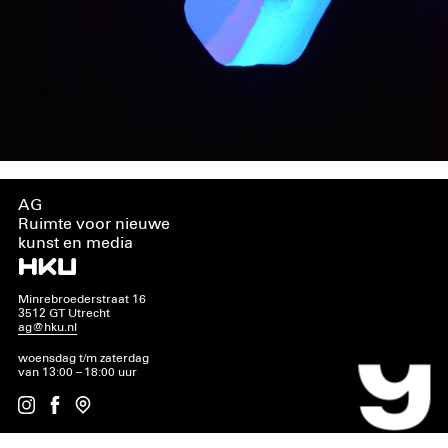
AG
Ruimte voor nieuwe
kunst en media
Minrebroederstraat 16
3512 GT Utrecht
ag@hku.nl
woensdag t/m zaterdag
van 13:00 – 18:00 uur