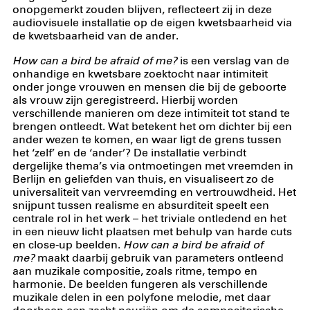
onopgemerkt zouden blijven, reflecteert zij in deze
audiovisuele installatie op de eigen kwetsbaarheid via
de kwetsbaarheid van de ander.
How can a bird be afraid of me?
is een verslag van de
onhandige en kwetsbare zoektocht naar intimiteit
onder jonge vrouwen en mensen die bij de geboorte
als vrouw zijn geregistreerd. Hierbij worden
verschillende manieren om deze intimiteit tot stand te
brengen ontleedt. Wat betekent het om dichter bij een
ander wezen te komen, en waar ligt de grens tussen
het ‘zelf’ en de ‘ander’? De installatie verbindt
dergelijke thema’s via ontmoetingen met vreemden in
Berlijn en geliefden van thuis, en visualiseert zo de
universaliteit van vervreemding en vertrouwdheid. Het
snijpunt tussen realisme en absurditeit speelt een
centrale rol in het werk – het triviale ontledend en het
in een nieuw licht plaatsen met behulp van harde cuts
en close-up beelden.
How can a bird be afraid of
me?
maakt daarbij gebruik van parameters ontleend
aan muzikale compositie, zoals ritme, tempo en
harmonie. De beelden fungeren als verschillende
muzikale delen in een polyfone melodie, met daar