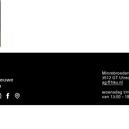
Minrebroeders
3512 GT Utre
ieuwe
ag@hku.nl
a
woensdag t/m
van 13:00 – 1