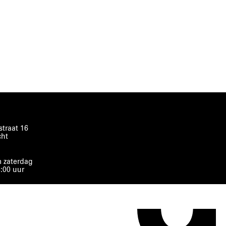
traat 16
cht
 zaterdag
8:00 uur