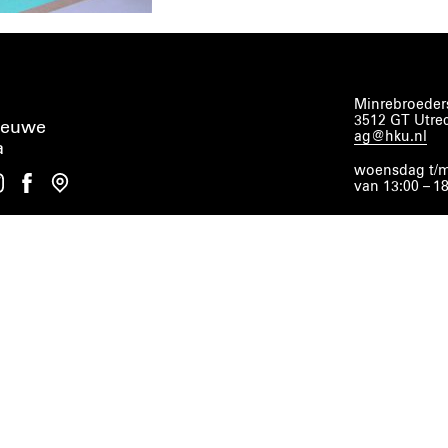
Minrebroeders
3512 GT Utre
ieuwe
ag@hku.nl
a
woensdag t/m
van 13:00 – 1