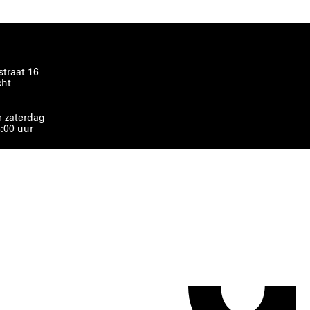
traat 16
cht
 zaterdag
8:00 uur