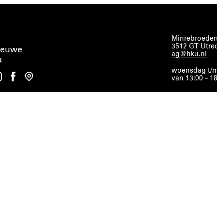
Minrebroeders
3512 GT Utre
ieuwe
ag@hku.nl
a
woensdag t/m
van 13:00 – 1