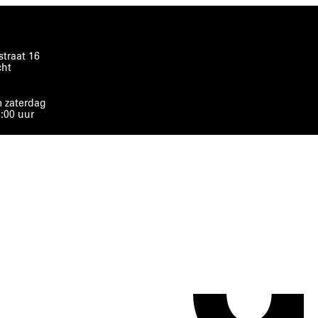
traat 16
cht
 zaterdag
8:00 uur