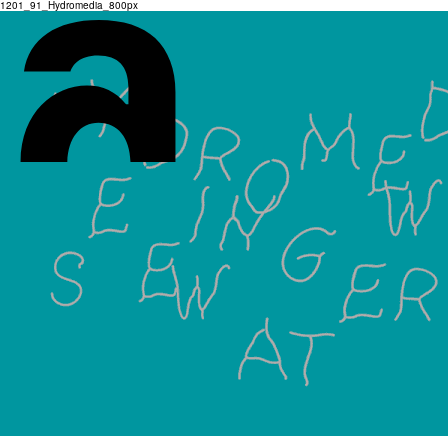
1201_91_Hydromedia_800px