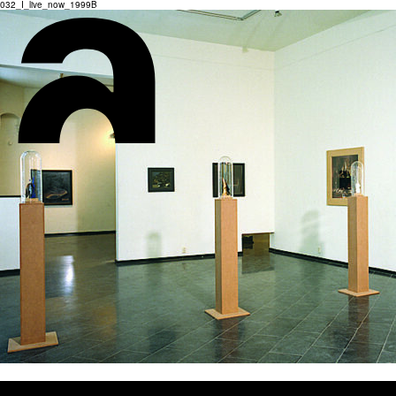
032_I_live_now_1999B