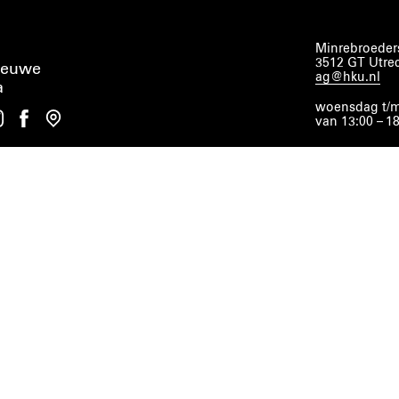
Minrebroeders
3512 GT Utre
ieuwe
ag@hku.nl
a
woensdag t/m
van 13:00 – 1