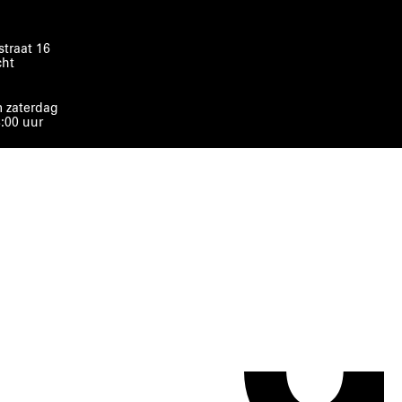
traat 16
cht
 zaterdag
8:00 uur