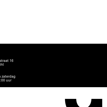
traat 16
cht
 zaterdag
8:00 uur