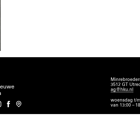
Minrebroeders
3512 GT Utre
ieuwe
ag@hku.nl
a
woensdag t/m
van 13:00 – 1