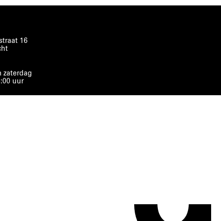
traat 16
cht
 zaterdag
8:00 uur