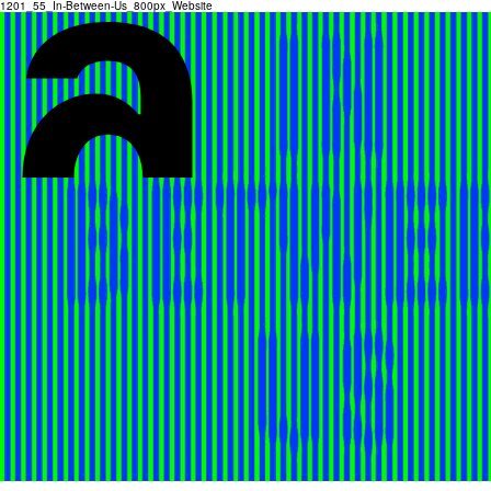
1201_55_In-Between-Us_800px_Website