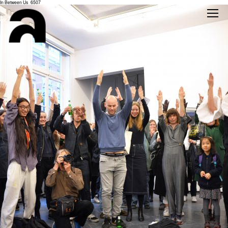
In Between Us_6507