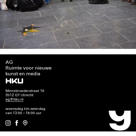
AG
Ruimte voor nieuwe
kunst en media
Minrebroederstraat 16
3512 GT Utrecht
ag@hku.nl
woensdag t/m zaterdag
van 13:00 – 18:00 uur