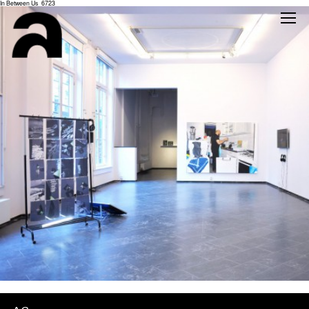
In Between Us_6723