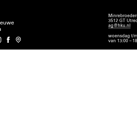
Minrebroeders
3512 GT Utre
ieuwe
ag@hku.nl
a
woensdag t/m
van 13:00 – 1