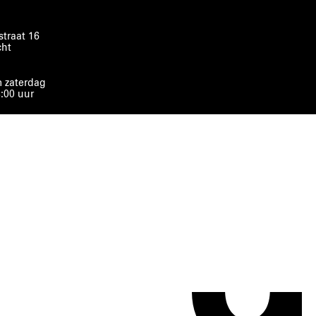
traat 16
cht
 zaterdag
8:00 uur