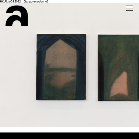
HKU Lift Off 2022 _ Djangovanardenne6