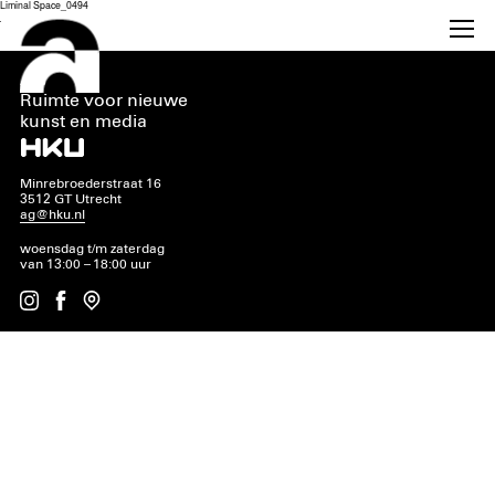
Liminal Space_0494
AG
Ruimte voor nieuwe
kunst en media
Minrebroederstraat 16
3512 GT Utrecht
ag@hku.nl
woensdag t/m zaterdag
van 13:00 – 18:00 uur