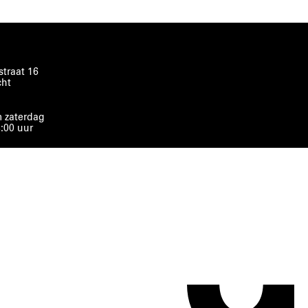
traat 16
cht
 zaterdag
8:00 uur