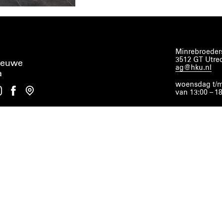
Minrebroeders
3512 GT Utre
ieuwe
ag@hku.nl
a
woensdag t/m
van 13:00 – 1