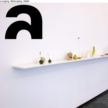
Longing, Belonging_0996